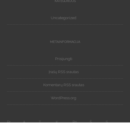
KATEGORIJOS
Uncategorized
METAINFORMACIJA
Prisijungti
Įrašų RSS srautas
Komentarų RSS srautas
WordPress.org
Pr
A
T
K
Pn
Š
S
1
2