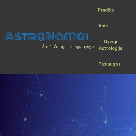
Pradžia
Apie
AstroNamai
Gyvoji
Žemė- Žmogus-Dangus ryšyje
Astrologija
Paslaugos