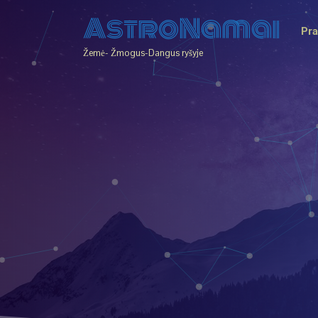
AstroNamai
Pra
Žemė- Žmogus-Dangus ryšyje