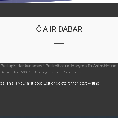
ČIA IR DABAR
. Puslapis dar kuriamas ! Paskelbsiu atidaryma fb AstroHouse
14 balandžio, 2021
/
Uncategorized
/
0 comments
This is your first post. Edit or delete it, then start writing!