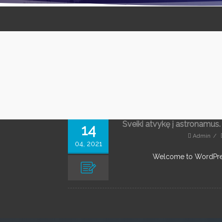
Sveiki atvykę į astronamus
14
Admin
/
04, 2021
Welcome to WordPress. 