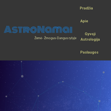
Pradžia
Apie
AstroNamai
Gyvoji
Žemė- Žmogus-Dangus ryšyje
Astrologija
Paslaugos