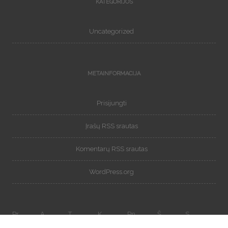
KATEGORIJOS
Uncategorized
METAINFORMACIJA
Prisijungti
Įrašų RSS srautas
Komentarų RSS srautas
WordPress.org
Pr
A
T
K
Pn
Š
S
1
2